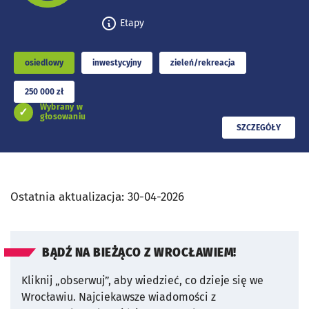
Etapy
osiedlowy
inwestycyjny
zieleń/rekreacja
250 000 zł
Wybrany w
głosowaniu
PRZECZYTAJ
SZCZEGÓŁY
Ostatnia aktualizacja:
30-04-2026
BĄDŹ NA BIEŻĄCO Z WROCŁAWIEM!
Kliknij „obserwuj”, aby wiedzieć, co dzieje się we
Wrocławiu.
Najciekawsze wiadomości z