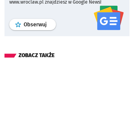
www.wroclaw.pl znajdziesz w Google News!
profil
google news
serwisu wroclaw
Obserwuj
ZOBACZ TAKŻE