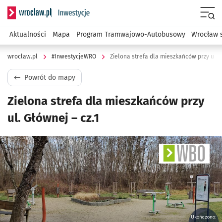
Serwis informacyjny wroclaw.pl podserwis: #InwestycjeWRO 
Menu
Aktualności
Mapa
Program Tramwajowo-Autobusowy
Wrocław 
wroclaw.pl
#InwestycjeWRO
Zielona strefa dla mieszkańców przy ul. G
Powrót do mapy
Zielona strefa dla mieszkańców przy
ul. Głównej – cz.1
Ukończono: