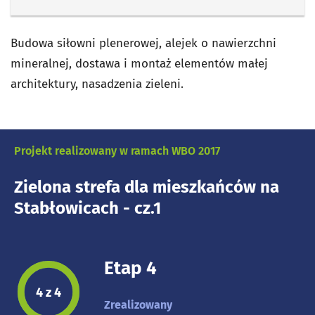
Budowa siłowni plenerowej, alejek o nawierzchni
mineralnej, dostawa i montaż elementów małej
architektury, nasadzenia zieleni.
Projekt realizowany w ramach WBO 2017
Zielona strefa dla mieszkańców na
Stabłowicach - cz.1
Etap 4
Etap projektu:
4 z 4
Zrealizowany