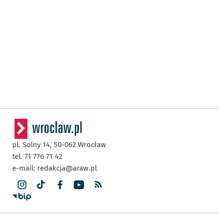
pl. Solny 14,
50-062
Wrocław
tel. 71 776 71 42
e-mail:
redakcja@araw.pl