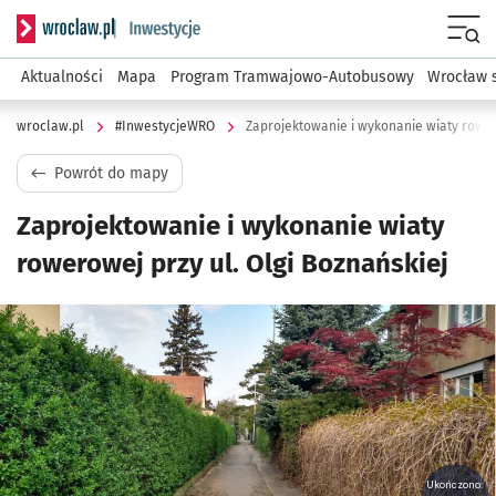
Serwis informacyjny wroclaw.pl podserwis: #InwestycjeWRO 
Menu
Aktualności
Mapa
Program Tramwajowo-Autobusowy
Wrocław 
wroclaw.pl
#InwestycjeWRO
Zaprojektowanie i wykonanie wiaty rowero
Powrót do mapy
Zaprojektowanie i wykonanie wiaty
rowerowej przy ul. Olgi Boznańskiej
Kliknij, aby powiększyć
Ukończono: