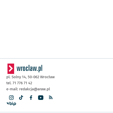
pl. Solny 14,
50-062
Wrocław
tel. 71 776 71 42
e-mail:
redakcja@araw.pl