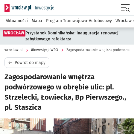
Serwis informacyjny wroclaw.pl podserwis: #InwestycjeWRO 
Menu
Aktualności
Mapa
Program Tramwajowo-Autobusowy
Wrocław 
WROCŁAW
Przystanek Dominikańska: inauguracja renowacji
zabytkowego refektarza
wroclaw.pl
#InwestycjeWRO
Powrót do mapy
Zagospodarowanie wnętrza
podwórzowego w obrębie ulic: pl.
Strzelecki, Łowiecka, Bp Pierwszego.,
pl. Staszica
Kliknij, aby powiększyć