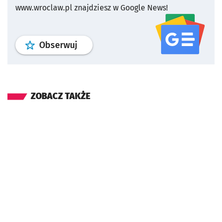
www.wroclaw.pl znajdziesz w Google News!
profil
google news
serwisu wroclaw
Obserwuj
ZOBACZ TAKŻE