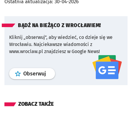
Ostatnia aktualizacja:
30-04-2026
BĄDŹ NA BIEŻĄCO Z WROCŁAWIEM!
Kliknij „obserwuj”, aby wiedzieć, co dzieje się we
Wrocławiu.
Najciekawsze wiadomości z
www.wroclaw.pl znajdziesz w Google News!
profil
google news
serwisu wroclaw
Obserwuj
ZOBACZ TAKŻE