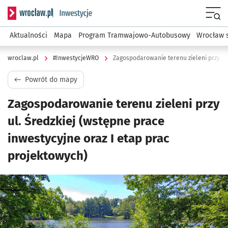
Serwis informacyjny wroclaw.pl podserwis: #InwestycjeWRO 
Menu
Aktualności
Mapa
Program Tramwajowo-Autobusowy
Wrocław 
wroclaw.pl
#InwestycjeWRO
Powrót do mapy
Zagospodarowanie terenu zieleni przy
ul. Średzkiej (wstępne prace
inwestycyjne oraz I etap prac
projektowych)
Kliknij, aby powiększyć