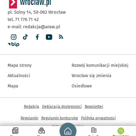
pl. Solny 14,
50-062
Wrocław
tel. 71 776 71 42
e-mail:
redakcja@araw.pl
Mapa strony
Rozwój komunikacji miejskiej
Aktualności
Wrocław się zmienia
Mapa
Osiedlowe
Inne informacje
Redakcja
Deklaracja dostępności
Newsletter
Regulamin
Regulamin konkursów
Polityka prywatności
Strona główna - wroclaw.pl
Ustawienia cookies