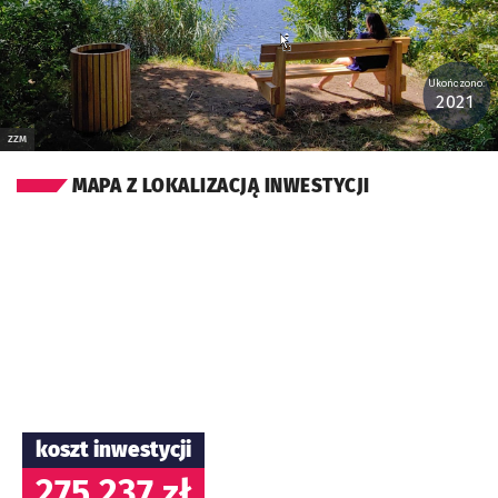
Ukończono:
2021
ZZM
MAPA Z LOKALIZACJĄ INWESTYCJI
koszt inwestycji
275 237 zł