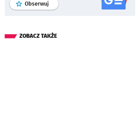
profil
google news
serwisu wroclaw
Obserwuj
ZOBACZ TAKŻE