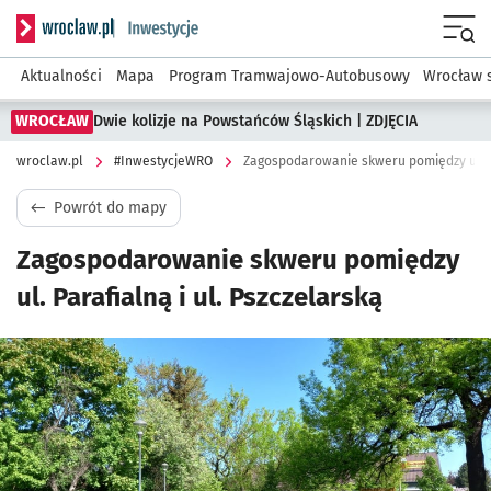
Serwis informacyjny wroclaw.pl podserwis: #InwestycjeWRO 
Menu
Aktualności
Mapa
Program Tramwajowo-Autobusowy
Wrocław 
WROCŁAW
Dwie kolizje na Powstańców Śląskich | ZDJĘCIA
wroclaw.pl
#InwestycjeWRO
Zagospodarowanie skweru pomiędzy ul. Pa
Powrót do mapy
Zagospodarowanie skweru pomiędzy
ul. Parafialną i ul. Pszczelarską
Kliknij, aby powiększyć