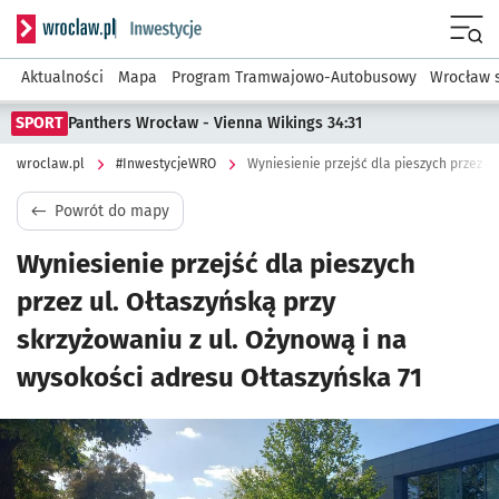
Serwis informacyjny wroclaw.pl podserwis: #InwestycjeWRO 
Menu
Aktualności
Mapa
Program Tramwajowo-Autobusowy
Wrocław 
SPORT
Panthers Wrocław - Vienna Wikings 34:31
wroclaw.pl
#InwestycjeWRO
Powrót do mapy
Wyniesienie przejść dla pieszych
przez ul. Ołtaszyńską przy
skrzyżowaniu z ul. Ożynową i na
wysokości adresu Ołtaszyńska 71
Kliknij, aby powiększyć