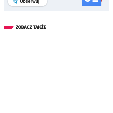
profil
google news
serwisu wroclaw
Obserwuj
ZOBACZ TAKŻE