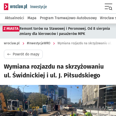
Serwis informacyjny wroclaw.pl podserwis: #InwestycjeWRO 
Menu
Aktualności
Mapa
Program Tramwajowo-Autobusowy
Wrocław 
Z MIASTA
Remont torów na Stawowej i Peronowej. Od 8 sierpnia
zmiany dla kierowców i pasażerów MPK
wroclaw.pl
#InwestycjeWRO
Wymiana rozjazdu na skrzyżowaniu ul. Świd
Powrót do mapy
Wymiana rozjazdu na skrzyżowaniu
ul. Świdnickiej i ul. J. Piłsudskiego
Kliknij, aby powiększyć