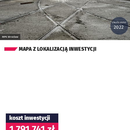
Ukończono:
2022
MPK Wrocław
MAPA Z LOKALIZACJĄ INWESTYCJI
koszt inwestycji
1 791 741 zł