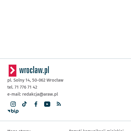
pl. Solny 14,
50-062
Wrocław
tel. 71 776 71 42
e-mail:
redakcja@araw.pl