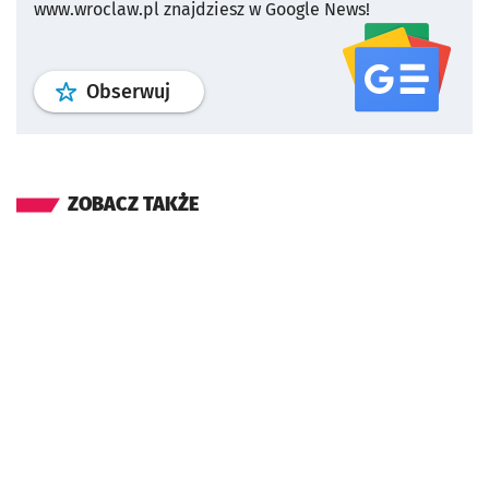
www.wroclaw.pl znajdziesz w Google News!
profil
google news
serwisu wroclaw
Obserwuj
ZOBACZ TAKŻE