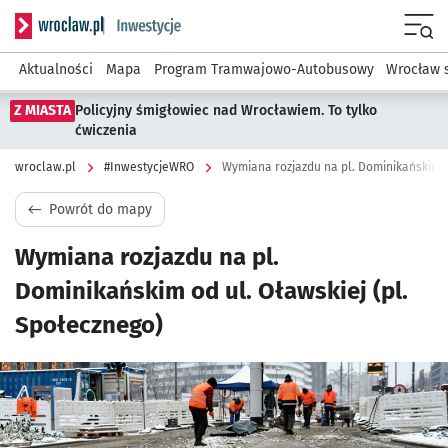
Serwis informacyjny wroclaw.pl podserwis: #InwestycjeWRO 
Menu
Aktualności
Mapa
Program Tramwajowo-Autobusowy
Wrocław 
Z MIASTA
Policyjny śmigłowiec nad Wrocławiem. To tylko
ćwiczenia
wroclaw.pl
#InwestycjeWRO
Wymiana rozjazdu na pl. Dominikańskim o
Powrót do mapy
Wymiana rozjazdu na pl.
Dominikańskim od ul. Oławskiej (pl.
Społecznego)
Kliknij, aby powiększyć