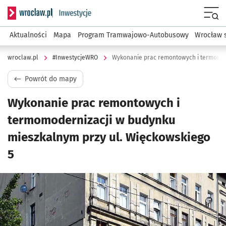
Serwis informacyjny wroclaw.pl podserwis: #InwestycjeWRO 
Menu
Aktualności
Mapa
Program Tramwajowo-Autobusowy
Wrocław 
wroclaw.pl
#InwestycjeWRO
Powrót do mapy
Wykonanie prac remontowych i
termomodernizacji w budynku
mieszkalnym przy ul. Więckowskiego
5
Kliknij, aby powiększyć