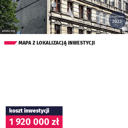
Ukończono:
2023
polska-org
MAPA Z LOKALIZACJĄ INWESTYCJI
koszt inwestycji
1 920 000 zł