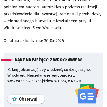
Dokumentacji, przebudową lokali nr 9 i 13 wraz z
pełnieniem nadzoru autorskiego podczas realizacji
przedsięwzięcia dla inwestycji remontu i przebudowy
wielorodzinnego budynku mieszkalnego przy ul.
Więckowskiego 5 we Wrocławiu.
Ostatnia aktualizacja:
30-04-2026
BĄDŹ NA BIEŻĄCO Z WROCŁAWIEM!
Kliknij „obserwuj”, aby wiedzieć, co dzieje się we
Wrocławiu.
Najciekawsze wiadomości z
www.wroclaw.pl znajdziesz w Google News!
profil
google news
serwisu wroclaw
Obserwuj