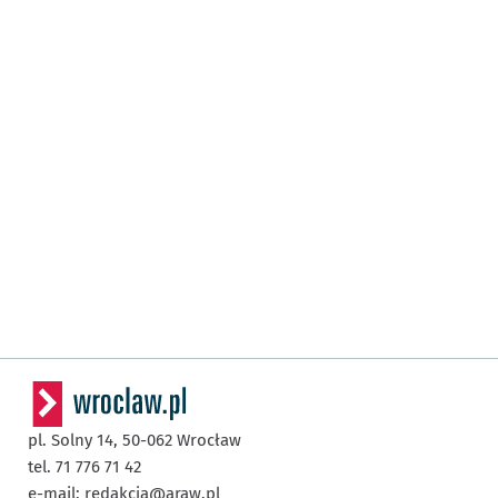
pl. Solny 14,
50-062
Wrocław
tel. 71 776 71 42
e-mail:
redakcja@araw.pl