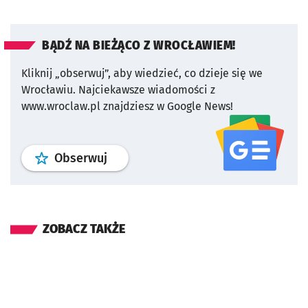
BĄDŹ NA BIEŻĄCO Z WROCŁAWIEM!
Kliknij „obserwuj”, aby wiedzieć, co dzieje się we
Wrocławiu.
Najciekawsze wiadomości z
www.wroclaw.pl znajdziesz w Google News!
profil
google news
serwisu wroclaw
Obserwuj
ZOBACZ TAKŻE