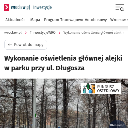
Serwis informacyjny wroclaw.pl podserwis: #InwestycjeWRO 
Menu
Aktualności
Mapa
Program Tramwajowo-Autobusowy
Wrocław 
wroclaw.pl
#InwestycjeWRO
Wykonanie oświetlenia głównej alejki w p
Powrót do mapy
Wykonanie oświetlenia głównej alejki
w parku przy ul. Długosza
Kliknij, aby powiększyć
Ukończono: