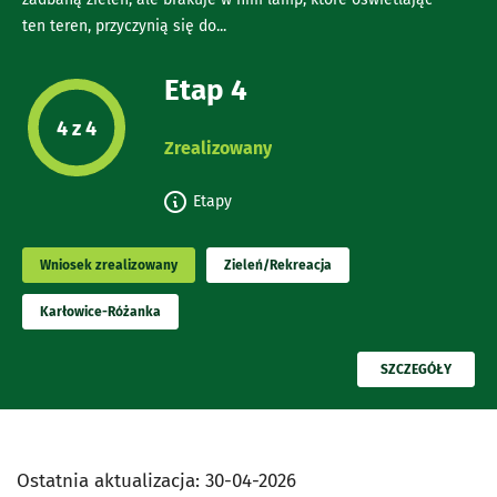
ten teren, przyczynią się do...
Etap 4
Etap projektu:
4 z 4
Zrealizowany
Etapy
Wniosek zrealizowany
Zieleń/Rekreacja
Karłowice-Różanka
PRZECZYTAJ
SZCZEGÓŁY
Ostatnia aktualizacja:
30-04-2026