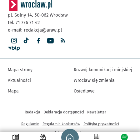
pl. Solny 14,
50-062
Wrocław
tel. 71 776 71 42
e-mail:
redakcja@araw.pl
Mapa strony
Rozwój komunikacji miejskiej
Aktualności
Wrocław się zmienia
Mapa
Osiedlowe
Inne informacje
Redakcja
Deklaracja dostępności
Newsletter
Regulamin
Regulamin konkursów
Polityka prywatności
Strona główna - wroclaw.pl
Ustawienia cookies