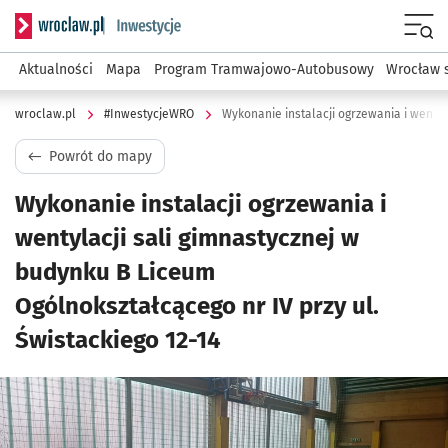
Serwis informacyjny wroclaw.pl podserwis: #InwestycjeWRO 
Menu
Aktualności
Mapa
Program Tramwajowo-Autobusowy
Wrocław 
wroclaw.pl
#InwestycjeWRO
Powrót do mapy
Wykonanie instalacji ogrzewania i
wentylacji sali gimnastycznej w
budynku B Liceum
Ogólnokształcącego nr IV przy ul.
Świstackiego 12-14
Kliknij, aby powiększyć