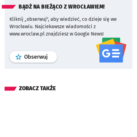
BĄDŹ NA BIEŻĄCO Z WROCŁAWIEM!
Kliknij „obserwuj”, aby wiedzieć, co dzieje się we
Wrocławiu.
Najciekawsze wiadomości z
www.wroclaw.pl znajdziesz w Google News!
profil
google news
serwisu wroclaw
Obserwuj
ZOBACZ TAKŻE