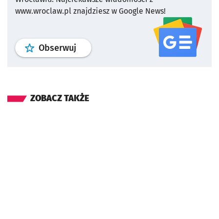
www.wroclaw.pl znajdziesz w Google News!
profil
google news
serwisu wroclaw
Obserwuj
ZOBACZ TAKŻE