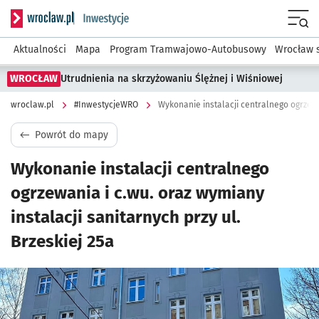
Serwis informacyjny wroclaw.pl podserwis: #InwestycjeWRO 
Menu
Aktualności
Mapa
Program Tramwajowo-Autobusowy
Wrocław 
WROCŁAW
Utrudnienia na skrzyżowaniu Ślężnej i Wiśniowej
wroclaw.pl
#InwestycjeWRO
Powrót do mapy
Wykonanie instalacji centralnego
ogrzewania i c.wu. oraz wymiany
instalacji sanitarnych przy ul.
Brzeskiej 25a
Kliknij, aby powiększyć