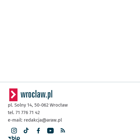
pl. Solny 14,
50-062
Wrocław
tel. 71 776 71 42
e-mail:
redakcja@araw.pl