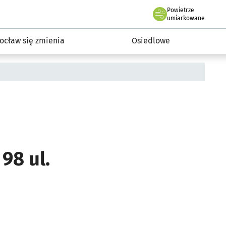
Powietrze
we Wrocławiu
InwestycjeWRO - miejskie inwestycje 2019-2032
umiarkowane
ocław się zmienia
Osiedlowe
98 ul.