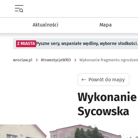
Menu główne portalu wroclaw.pl
Aktualności
Mapa
Z MIASTA
Pyszne sery, wspaniałe wędliny, wyborne słodkości.
wroclaw.pl
#InwestycjeWRO
Wykonanie fragmentu ogrodzeni
Powrót do mapy
Wykonanie 
Sycowska
Kliknij, aby powiększyć