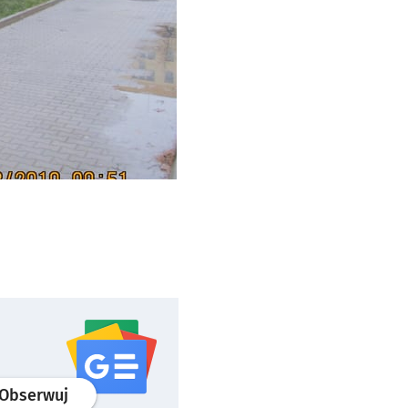
profil
google news
serwisu wroclaw.pl
Obserwuj