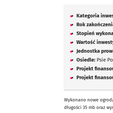
Kategoria inwes
Rok zakończenia
Stopień wykona
Wartość inwesty
Jednostka prow
Osiedle:
Psie Po
Projekt finans
Projekt finans
Wykonano nowe ogrodze
długości 35 mb oraz wy