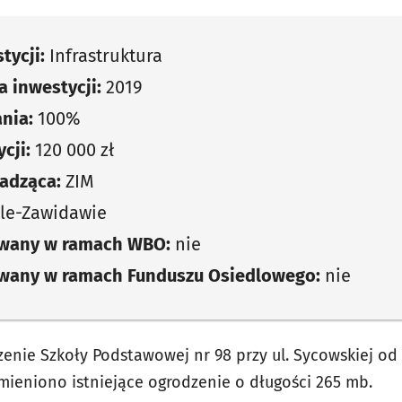
tycji:
Infrastruktura
 inwestycji:
2019
nia:
100%
cji:
120 000 zł
adząca:
ZIM
le-Zawidawie
owany w ramach WBO:
nie
owany w ramach Funduszu Osiedlowego:
nie
nie Szkoły Podstawowej nr 98 przy ul. Sycowskiej od
mieniono istniejące ogrodzenie o długości 265 mb.