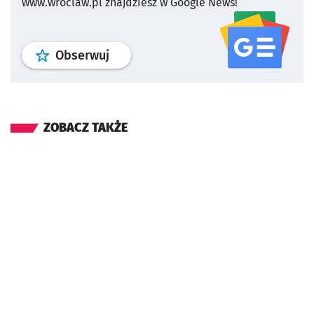
www.wroclaw.pl znajdziesz w Google News!
profil
google news
serwisu wroclaw
Obserwuj
ZOBACZ TAKŻE