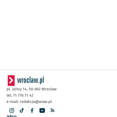
pl. Solny 14,
50-062
Wrocław
tel. 71 776 71 42
e-mail:
redakcja@araw.pl