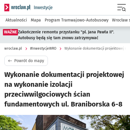
Serwis informacyjny wroclaw.pl podserwis: #InwestycjeWRO 
Menu
Aktualności
Mapa
Program Tramwajowo-Autobusowy
Wrocław 
WAŻNE
Zakończenie remontu przystanku "pl. Jana Pawła II".
Autobusy będą się tam znowu zatrzymywać
wroclaw.pl
#InwestycjeWRO
Powrót do mapy
Wykonanie dokumentacji projektowej
na wykonanie izolacji
przeciwwilgociowych ścian
fundamentowych ul. Braniborska 6-8
Kliknij, aby powiększyć