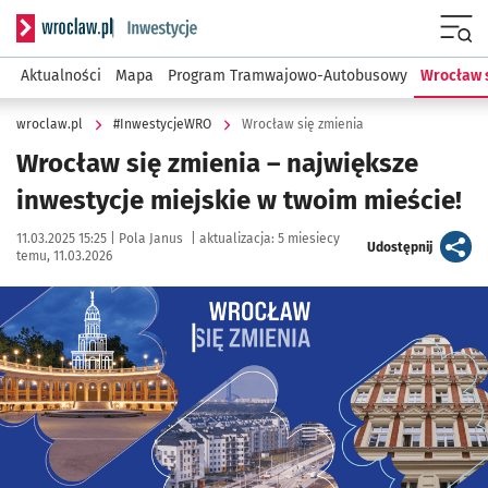
Serwis informacyjny wroclaw.pl podserwis: #InwestycjeWRO 
Menu
Aktualności
Mapa
Program Tramwajowo-Autobusowy
Wrocław 
wroclaw.pl
#InwestycjeWRO
Wrocław się zmienia
Wrocław się zmienia – największe
inwestycje miejskie w twoim mieście!
Data publikacji:
Autor:
11.03.2025 15:25 |
Pola Janus
|
aktualizacja:
5 miesiecy
artykuł
Udostępnij
temu, 11.03.2026
Kliknij, aby powiększyć