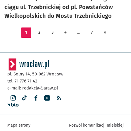
ciągu ul. Trzebnickiej od pl. Powstańców
Wielkopolskich do Mostu Trzebnickiego
1
2
3
4
…
7
»
pl. Solny 14,
50-062
Wrocław
tel. 71 776 71 42
e-mail:
redakcja@araw.pl
Mapa strony
Rozwój komunikacji miejskiej