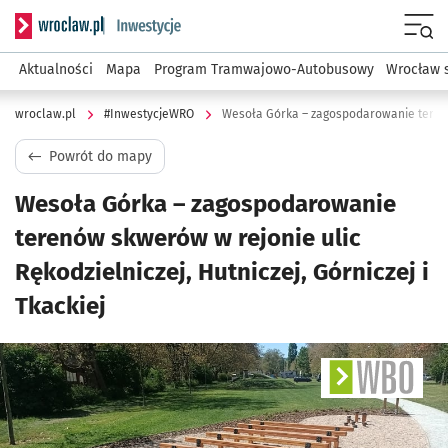
Serwis informacyjny wroclaw.pl podserwis: #InwestycjeWRO 
Menu
Aktualności
Mapa
Program Tramwajowo-Autobusowy
Wrocław 
wroclaw.pl
#InwestycjeWRO
Powrót do mapy
Wesoła Górka – zagospodarowanie
terenów skwerów w rejonie ulic
Rękodzielniczej, Hutniczej, Górniczej i
Tkackiej