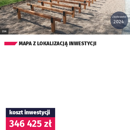
Ukończono:
2024
ZIM
MAPA Z LOKALIZACJĄ INWESTYCJI
koszt inwestycji
346 425 zł