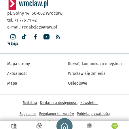
pl. Solny 14,
50-062
Wrocław
tel. 71 776 71 42
e-mail:
redakcja@araw.pl
Mapa strony
Rozwój komunikacji miejskiej
Aktualności
Wrocław się zmienia
Mapa
Osiedlowe
Inne informacje
Redakcja
Deklaracja dostępności
Newsletter
Regulamin
Regulamin konkursów
Polityka prywatności
Strona główna - wroclaw.pl
Ustawienia cookies