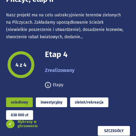
Nasz projekt ma na celu uatrakcyjnienie terenów zielonych
na Pilczycach. Zakładamy uporządkowanie ścieżek
(niewielkie poszerzenie i utwardzenie), dosadzenie krzewów,
stworzenie rabat kwiatowych, dodanie...
Etap 4
Etap projektu:
4 z 4
Zrealizowany
Etapy
osiedlowy
inwestycyjny
zieleń/rekreacja
638 000 zł
Wybrany w
głosowaniu
PRZECZYTAJ
SZCZEGÓŁY