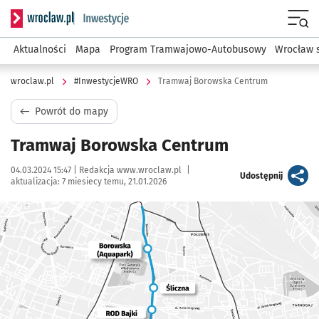
Serwis informacyjny wroclaw.pl podserwis: #InwestycjeWRO 
Menu
Aktualności
Mapa
Program Tramwajowo-Autobusowy
Wrocław 
wroclaw.pl
#InwestycjeWRO
Tramwaj Borowska Centrum
Powrót do mapy
Tramwaj Borowska Centrum
Data publikacji:
Autor:
04.03.2024 15:47 |
Redakcja www.wroclaw.pl
|
artykuł
Udostępnij
aktualizacja:
7 miesiecy temu, 21.01.2026
Kliknij, aby powiększyć