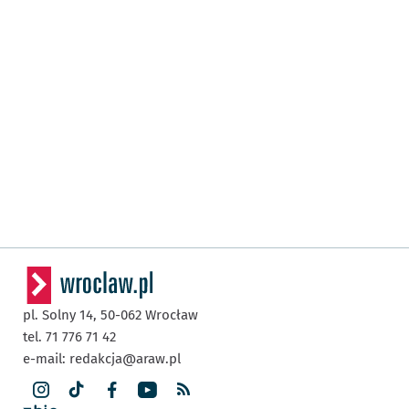
pl. Solny 14,
50-062
Wrocław
tel. 71 776 71 42
e-mail:
redakcja@araw.pl