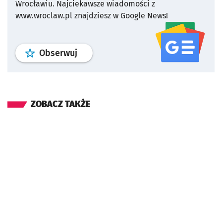
Wrocławiu.
Najciekawsze wiadomości z
www.wroclaw.pl znajdziesz w Google News!
profil
google news
serwisu wroclaw
Obserwuj
ZOBACZ TAKŻE