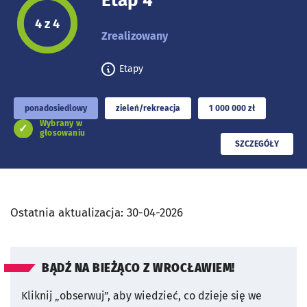
Etap 4
Etap projektu:
4 z 4
Zrealizowany
Etapy
ponadosiedlowy
zieleń/rekreacja
1 000 000 zł
Wybrany w
głosowaniu
PRZECZYTAJ
SZCZEGÓŁY
Ostatnia aktualizacja:
30-04-2026
BĄDŹ NA BIEŻĄCO Z WROCŁAWIEM!
Kliknij „obserwuj”, aby wiedzieć, co dzieje się we