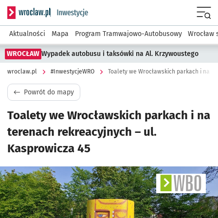
Serwis informacyjny wroclaw.pl podserwis: #InwestycjeWRO 
Menu
Aktualności
Mapa
Program Tramwajowo-Autobusowy
Wrocław 
WROCŁAW
Wypadek autobusu i taksówki na Al. Krzywoustego
wroclaw.pl
#InwestycjeWRO
Powrót do mapy
Toalety we Wrocławskich parkach i na
terenach rekreacyjnych – ul.
Kasprowicza 45