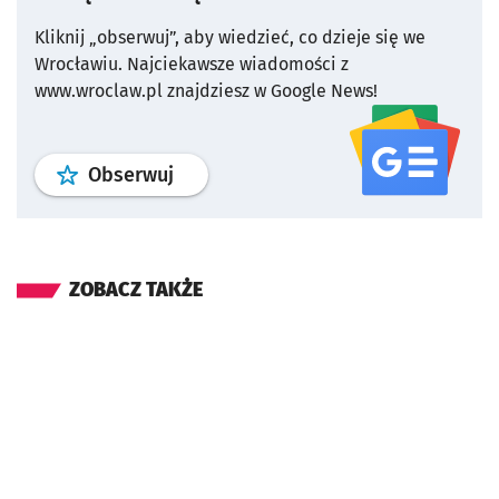
Kliknij „obserwuj”, aby wiedzieć, co dzieje się we
Wrocławiu.
Najciekawsze wiadomości z
www.wroclaw.pl znajdziesz w Google News!
profil
google news
serwisu wroclaw
Obserwuj
ZOBACZ TAKŻE