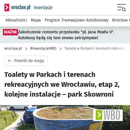
Serwis informacyjny wroclaw.pl podserwis: #InwestycjeWRO 
Menu
Aktualności
Mapa
Program Tramwajowo-Autobusowy
Wrocław 
WAŻNE
Zakończenie remontu przystanku "pl. Jana Pawła II".
Autobusy będą się tam znowu zatrzymywać
wroclaw.pl
#InwestycjeWRO
Powrót do mapy
Toalety w Parkach i terenach
rekreacyjnych we Wrocławiu, etap 2,
kolejne instalacje – park Skowroni