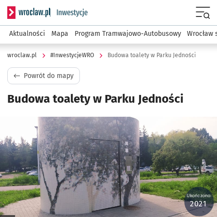
Serwis informacyjny wroclaw.pl podserwis: #InwestycjeWRO 
Menu
Aktualności
Mapa
Program Tramwajowo-Autobusowy
Wrocław 
wroclaw.pl
#InwestycjeWRO
Budowa toalety w Parku Jedności
Powrót do mapy
Budowa toalety w Parku Jedności
Kliknij, aby powiększyć
Ukończono:
2021