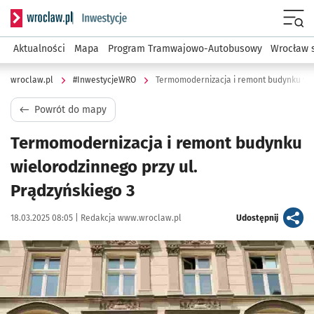
Serwis informacyjny wroclaw.pl podserwis: #InwestycjeWRO 
Menu
Aktualności
Mapa
Program Tramwajowo-Autobusowy
Wrocław 
wroclaw.pl
#InwestycjeWRO
Termomodernizacja i remont budynku wie
Powrót do mapy
Termomodernizacja i remont budynku
wielorodzinnego przy ul.
Prądzyńskiego 3
Data publikacji:
Autor:
artykuł
18.03.2025 08:05 |
Redakcja www.wroclaw.pl
Udostępnij
Kliknij, aby powiększyć