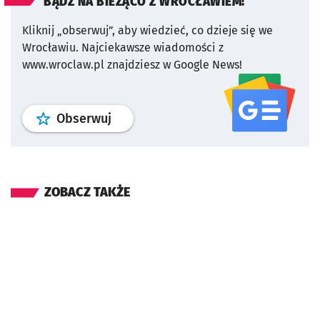
BĄDŹ NA BIEŻĄCO Z WROCŁAWIEM!
Kliknij „obserwuj”, aby wiedzieć, co dzieje się we
Wrocławiu.
Najciekawsze wiadomości z
www.wroclaw.pl znajdziesz w Google News!
profil
google news
serwisu wroclaw
Obserwuj
ZOBACZ TAKŻE