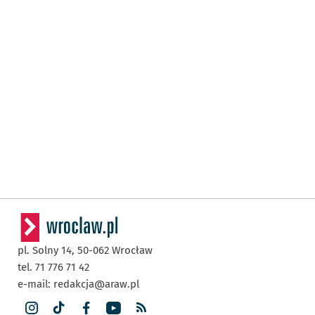
pl. Solny 14,
50-062
Wrocław
tel. 71 776 71 42
e-mail:
redakcja@araw.pl