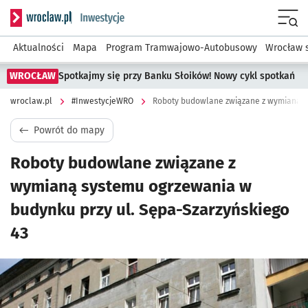
Serwis informacyjny wroclaw.pl podserwis: #InwestycjeWRO 
Menu
Aktualności
Mapa
Program Tramwajowo-Autobusowy
Wrocław 
WROCŁAW
Spotkajmy się przy Banku Słoików! Nowy cykl spotkań
wroclaw.pl
#InwestycjeWRO
Powrót do mapy
Roboty budowlane związane z
wymianą systemu ogrzewania w
budynku przy ul. Sępa-Szarzyńskiego
43
Kliknij, aby powiększyć