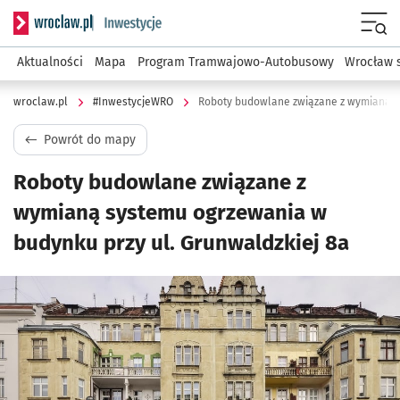
Serwis informacyjny wroclaw.pl podserwis: #InwestycjeWRO 
Menu
Aktualności
Mapa
Program Tramwajowo-Autobusowy
Wrocław 
wroclaw.pl
#InwestycjeWRO
Powrót do mapy
Roboty budowlane związane z
wymianą systemu ogrzewania w
budynku przy ul. Grunwaldzkiej 8a
Kliknij, aby powiększyć