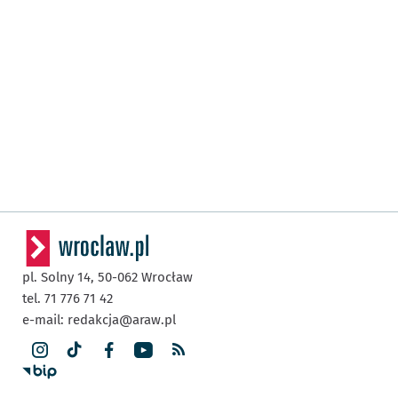
pl. Solny 14,
50-062
Wrocław
tel. 71 776 71 42
e-mail:
redakcja@araw.pl