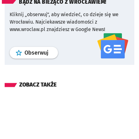
BĄDŹ NA BIEŻĄCO Z WROCŁAWIEM!
Kliknij „obserwuj”, aby wiedzieć, co dzieje się we
Wrocławiu.
Najciekawsze wiadomości z
www.wroclaw.pl znajdziesz w Google News!
profil
google news
serwisu wroclaw
Obserwuj
ZOBACZ TAKŻE