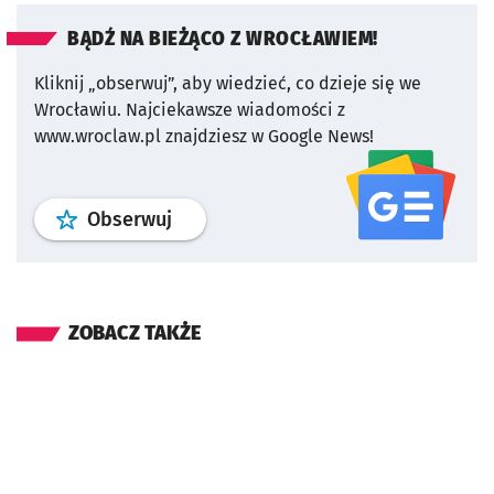
BĄDŹ NA BIEŻĄCO Z WROCŁAWIEM!
Kliknij „obserwuj”, aby wiedzieć, co dzieje się we
Wrocławiu.
Najciekawsze wiadomości z
www.wroclaw.pl znajdziesz w Google News!
profil
google news
serwisu wroclaw
Obserwuj
ZOBACZ TAKŻE