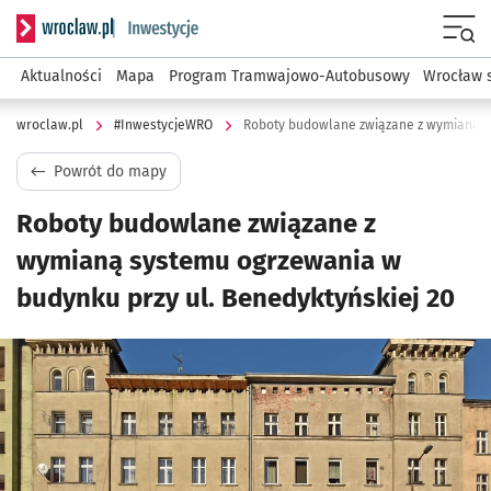
Serwis informacyjny wroclaw.pl podserwis: #InwestycjeWRO 
Menu
Aktualności
Mapa
Program Tramwajowo-Autobusowy
Wrocław 
wroclaw.pl
#InwestycjeWRO
Powrót do mapy
Roboty budowlane związane z
wymianą systemu ogrzewania w
budynku przy ul. Benedyktyńskiej 20
Kliknij, aby powiększyć