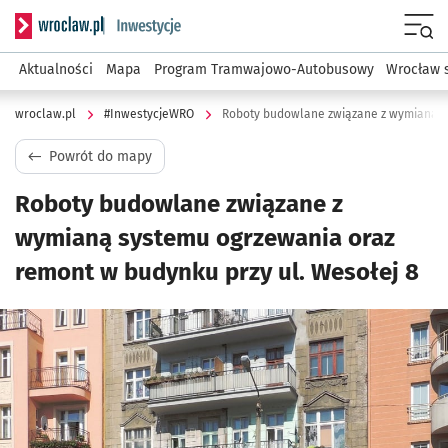
Serwis informacyjny wroclaw.pl podserwis: #InwestycjeWRO 
Menu
Aktualności
Mapa
Program Tramwajowo-Autobusowy
Wrocław 
wroclaw.pl
#InwestycjeWRO
Powrót do mapy
Roboty budowlane związane z
wymianą systemu ogrzewania oraz
remont w budynku przy ul. Wesołej 8
Kliknij, aby powiększyć