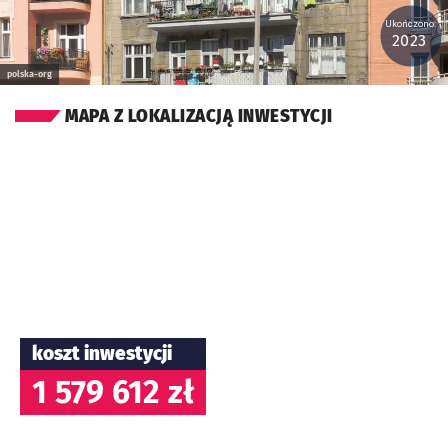
Ukończono:
2023
polska-org
MAPA Z LOKALIZACJĄ INWESTYCJI
koszt inwestycji
1 579 612 zł