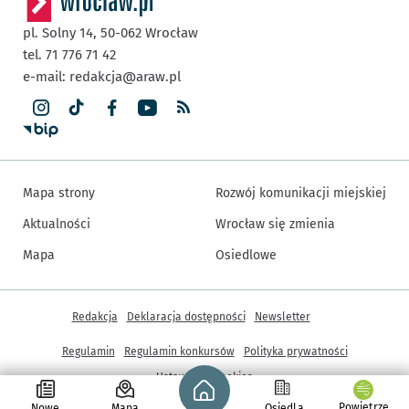
pl. Solny 14,
50-062
Wrocław
tel. 71 776 71 42
e-mail:
redakcja@araw.pl
Mapa strony
Rozwój komunikacji miejskiej
Aktualności
Wrocław się zmienia
Mapa
Osiedlowe
Inne informacje
Redakcja
Deklaracja dostępności
Newsletter
Regulamin
Regulamin konkursów
Polityka prywatności
Strona główna - wroclaw.pl
Ustawienia cookies
Powietrze
Nowe
Mapa
Osiedla