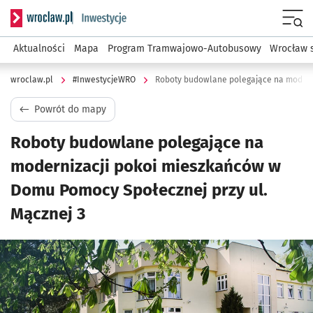
Serwis informacyjny wroclaw.pl podserwis: #InwestycjeWRO 
Menu
Aktualności
Mapa
Program Tramwajowo-Autobusowy
Wrocław 
wroclaw.pl
#InwestycjeWRO
Powrót do mapy
Roboty budowlane polegające na
modernizacji pokoi mieszkańców w
Domu Pomocy Społecznej przy ul.
Mącznej 3
Kliknij, aby powiększyć