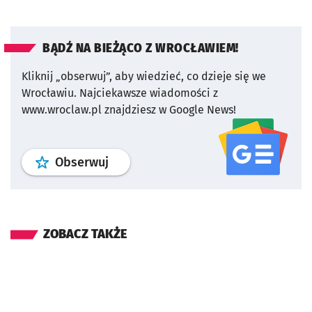
BĄDŹ NA BIEŻĄCO Z WROCŁAWIEM!
Kliknij „obserwuj”, aby wiedzieć, co dzieje się we
Wrocławiu.
Najciekawsze wiadomości z
www.wroclaw.pl znajdziesz w Google News!
profil
google news
serwisu wroclaw
Obserwuj
ZOBACZ TAKŻE