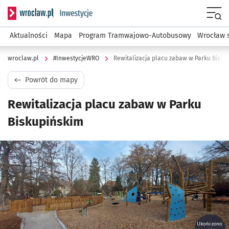
Serwis informacyjny wroclaw.pl podserwis: #InwestycjeWRO 
Menu
Aktualności
Mapa
Program Tramwajowo-Autobusowy
Wrocław 
wroclaw.pl
#InwestycjeWRO
Rewitalizacja placu zabaw w Parku Bisku
Powrót do mapy
Rewitalizacja placu zabaw w Parku
Biskupińskim
Kliknij, aby powiększyć
Ukończono: