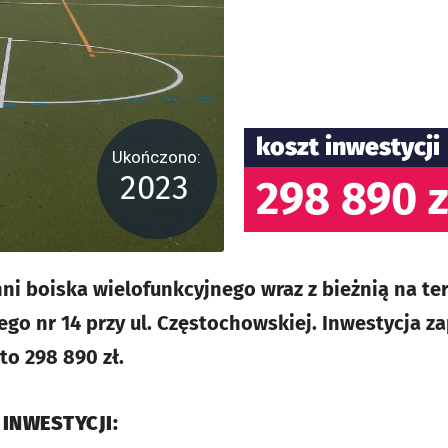
koszt inwestycji
Ukończono:
2023
298 890 z
i boiska wielofunkcyjnego wraz z bieżnią na te
go nr 14 przy ul. Częstochowskiej. Inwestycja 
to 298 890 zł.
 INWESTYCJI: