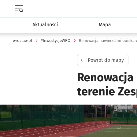
Menu główne portalu wroclaw.pl
Aktualności
Mapa
wroclaw.pl
#InwestycjeWRO
Powrót do mapy
Renowacja 
terenie Ze
Kliknij, aby powiększyć