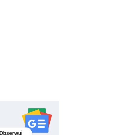
profil
google news
serwisu wroclaw.pl
Obserwuj