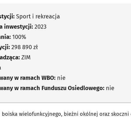
tycji:
Sport i rekreacja
 inwestycji:
2023
nia:
100%
cji:
298 890 zł
adząca:
ZIM
a
owany w ramach WBO:
nie
owany w ramach Funduszu Osiedlowego:
nie
boiska wielofunkcyjnego, bieżni okólnej oraz skoczni