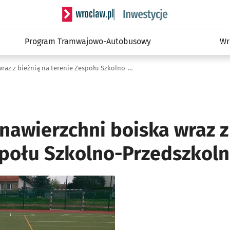
Serwis informacyjny wroclaw.pl podserwis: #
Program Tramwajowo-Autobusowy
Wr
Renowacja nawierzchni boiska wraz z bieżnią na terenie Zespołu Szkolno-Przedszkolnego nr 14
nawierzchni boiska wraz z
społu Szkolno-Przedszkoln