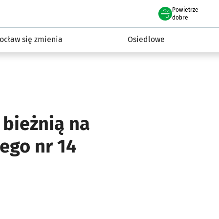
Powietrze
we Wrocławiu
InwestycjeWRO - miejskie inwestycje 2019-2032
dobre
ocław się zmienia
Osiedlowe
 bieżnią na
ego nr 14