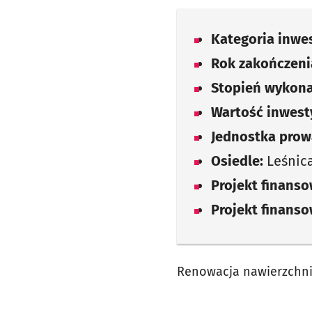
Kategoria inwes
Rok zakończenia
Stopień wykona
Wartość inwesty
Jednostka prow
Osiedle:
Leśnic
Projekt finans
Projekt finans
Renowacja nawierzchni 