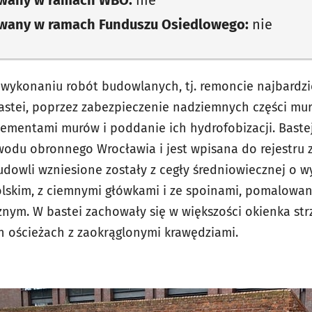
owany w ramach Funduszu Osiedlowego:
nie
 wykonaniu robót budowlanych, tj. remoncie najbardzie
astei, poprzez zabezpieczenie nadziemnych części mu
ementami murów i poddanie ich hydrofobizacji. Baste
wodu obronnego Wrocławia i jest wpisana do rejestr
dowli wzniesione zostały z cegły średniowiecznej o wym
polskim, z ciemnymi główkami i ze spoinami, pomalow
ym. W bastei zachowały się w większości okienka strz
h ościeżach z zaokrąglonymi krawędziami.