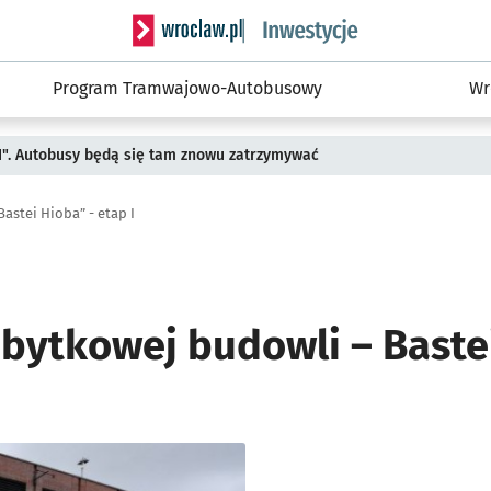
Serwis informacyjny wroclaw.pl podserwis: #
Program Tramwajowo-Autobusowy
Wr
II". Autobusy będą się tam znowu zatrzymywać
astei Hioba” - etap I
bytkowej budowli – Bastei