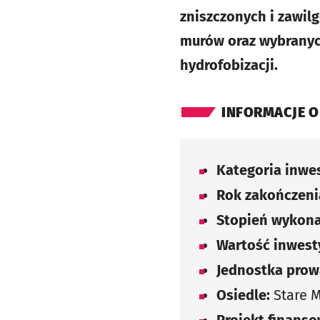
zniszczonych i zawil
murów oraz wybranyc
hydrofobizacji.
INFORMACJE O
Kategoria inwes
Rok zakończenia
Stopień wykona
Wartość inwesty
Jednostka prow
Osiedle:
Stare M
Projekt finans