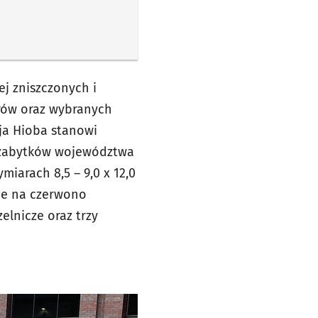
j zniszczonych i
rów oraz wybranych
ja Hioba stanowi
u zabytków województwa
iarach 8,5 – 9,0 x 12,0
ane na czerwono
elnicze oraz trzy