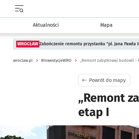
Menu główne portalu wroclaw.pl
Aktualności
Mapa
WROCŁAW
Zakończenie remontu przystanku "pl. Jana Pawła 
wroclaw.pl
#InwestycjeWRO
„Remont zabytkowej budowli – B
Powrót do mapy
„Remont za
etap I
Kliknij, aby powiększyć