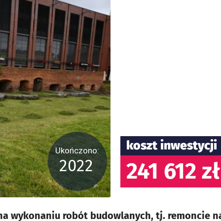
koszt inwestycji
Ukończono:
2022
241 612 zł
na wykonaniu robót budowlanych, tj. remoncie na