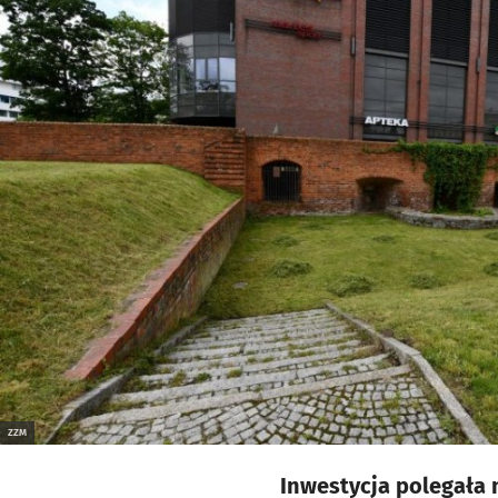
ZZM
Inwestycja polegała 