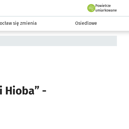
Powietrze
we Wrocławiu
InwestycjeWRO - miejskie inwestycje 2019-2032
umiarkowane
ocław się zmienia
Osiedlowe
 Hioba” -