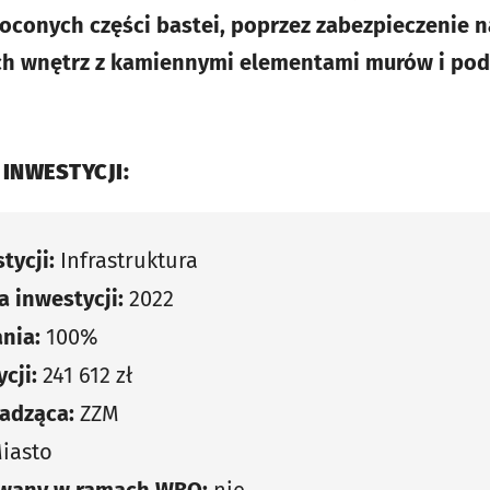
goconych części bastei, poprzez zabezpieczenie 
h wnętrz z kamiennymi elementami murów i pod
 INWESTYCJI:
tycji:
Infrastruktura
 inwestycji:
2022
nia:
100%
cji:
241 612 zł
adząca:
ZZM
iasto
owany w ramach WBO:
nie