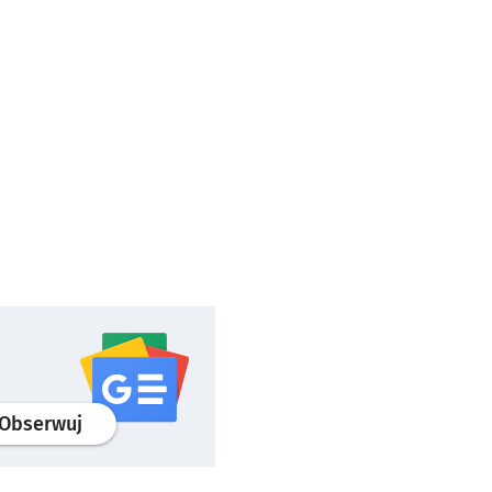
profil
google news
serwisu wroclaw.pl
Obserwuj