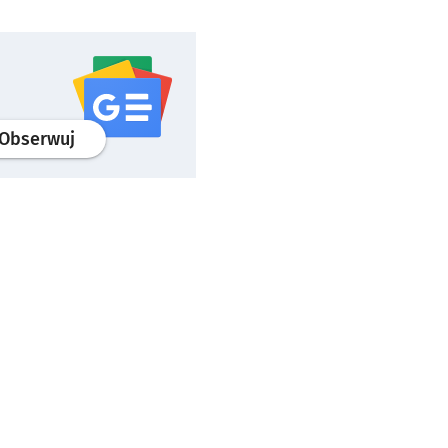
profil
google news
serwisu wroclaw.pl
Obserwuj