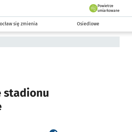
Powietrze
we Wrocławiu
InwestycjeWRO - miejskie inwestycje 2019-2032
umiarkowane
ocław się zmienia
Osiedlowe
e stadionu
e