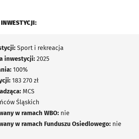
 INWESTYCJI:
tycji:
Sport i rekreacja
 inwestycji:
2025
nia:
100%
cji:
183 270 zł
adząca:
MCS
ńców Śląskich
owany w ramach WBO:
nie
owany w ramach Funduszu Osiedlowego:
nie