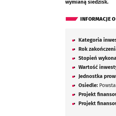
wymianą siedzisk.
INFORMACJE O
Kategoria inwes
Rok zakończenia
Stopień wykona
Wartość inwesty
Jednostka prow
Osiedle:
Powsta
Projekt finans
Projekt finans