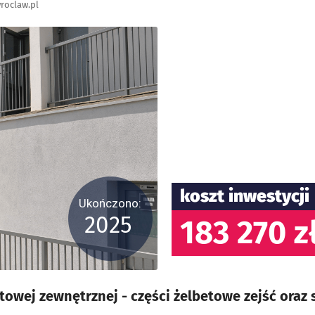
roclaw.pl
koszt inwestycji
Ukończono:
2025
183 270 z
owej zewnętrznej - części żelbetowe zejść oraz