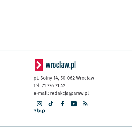
pl. Solny 14,
50-062
Wrocław
tel. 71 776 71 42
e-mail:
redakcja@araw.pl