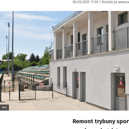
Data publikacji:
Autor:
06.03.2025 11:03 |
Redakcja www.w
Kliknij, aby powiększyć
MCS
Remont trybuny sport