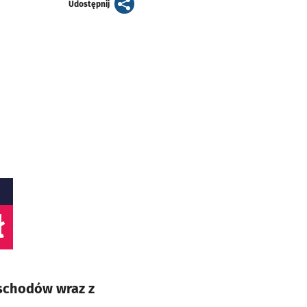
artykuł
Udostępnij
ł
 schodów wraz z