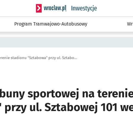
Serwis informacyjny wroclaw.pl podserwis: #
Program Tramwajowo-Autobusowy
Wr
Remont trybuny sportowej na terenie stadionu "Sztabowa" przy ul. Sztabowej 101 we Wrocławiu
buny sportowej na tereni
 przy ul. Sztabowej 101 w