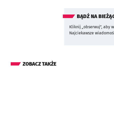
BĄDŹ NA BIEŻĄ
Kliknij „obserwuj”, aby 
Najciekawsze wiadomośc
ZOBACZ TAKŻE