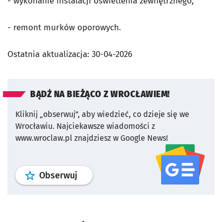
- wykonanie instalacji oświetlenia zewnętrznego,
- remont murków oporowych.
Ostatnia aktualizacja:
30-04-2026
BĄDŹ NA BIEŻĄCO Z WROCŁAWIEM!
Kliknij „obserwuj”, aby wiedzieć, co dzieje się we
Wrocławiu.
Najciekawsze wiadomości z
www.wroclaw.pl znajdziesz w Google News!
profil
google news
serwisu wroclaw
Obserwuj