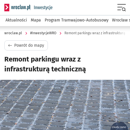
Serwis informacyjny wroclaw.pl podserwis: #InwestycjeWRO 
Menu
Aktualności
Mapa
Program Tramwajowo-Autobusowy
Wrocław 
wroclaw.pl
#InwestycjeWRO
Remont parkingu wraz z infrastrukturą t
Powrót do mapy
Remont parkingu wraz z
infrastrukturą techniczną
Kliknij, aby powiększyć
Ukończono: