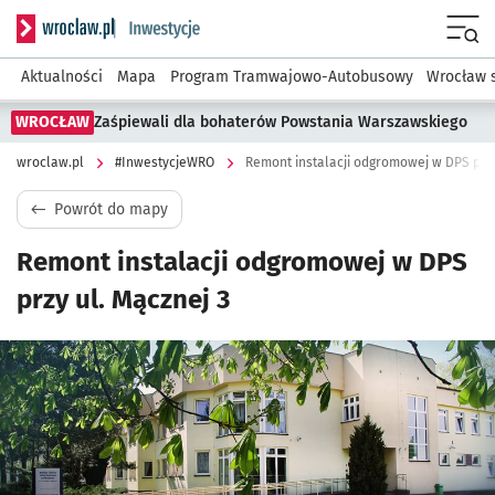
Serwis informacyjny wroclaw.pl podserwis: #InwestycjeWRO 
Menu
Aktualności
Mapa
Program Tramwajowo-Autobusowy
Wrocław 
WROCŁAW
Zaśpiewali dla bohaterów Powstania Warszawskiego
wroclaw.pl
#InwestycjeWRO
Remont instalacji odgromowej w DPS przy
Powrót do mapy
Remont instalacji odgromowej w DPS
przy ul. Mącznej 3
Kliknij, aby powiększyć