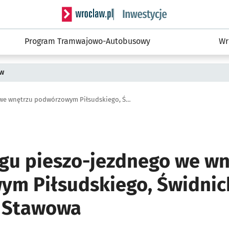
Serwis informacyjny wroclaw.pl podserwis: #
Program Tramwajowo-Autobusowy
Wr
ów
Remont ciągu pieszo-jezdnego we wnętrzu podwórzowym Piłsudskiego, Świdnicka, Kościuszki, Stawowa
gu pieszo-jezdnego we wn
m Piłsudskiego, Świdnic
, Stawowa