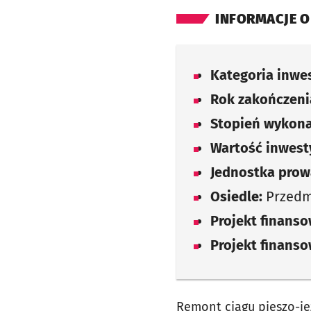
INFORMACJE O
Kategoria inwes
Rok zakończenia
Stopień wykona
Wartość inwesty
Jednostka prow
Osiedle:
Przedmi
Projekt finans
Projekt finans
Remont ciągu pieszo-je