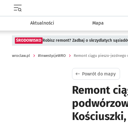
Menu główne portalu wroclaw.pl
Aktualności
Mapa
ŚRODOWISKO
Robisz remont? Zadbaj o skrzydlatych sąsiad
wroclaw.pl
#InwestycjeWRO
Powrót do mapy
Remont cią
podwórzowy
Kościuszki