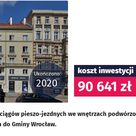
koszt inwestycji
Ukończono:
2020
90 641 zł
ciągów pieszo-jezdnych we wnętrzach podwórz
h do Gminy Wrocław.