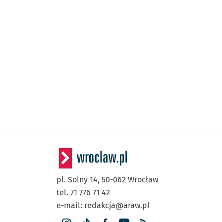
pl. Solny 14,
50-062
Wrocław
tel. 71 776 71 42
e-mail:
redakcja@araw.pl