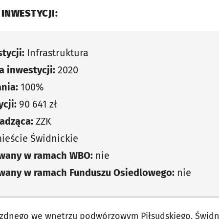
 INWESTYCJI:
tycji:
Infrastruktura
 inwestycji:
2020
nia:
100%
cji:
90 641 zł
adząca:
ZZK
eście Świdnickie
owany w ramach WBO:
nie
owany w ramach Funduszu Osiedlowego:
nie
zdnego we wnętrzu podwórzowym Piłsudskiego, Świdnic