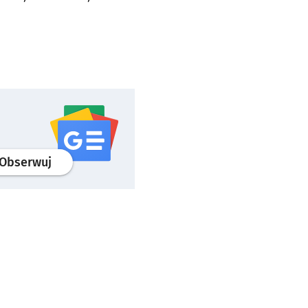
profil
google news
serwisu wroclaw.pl
Obserwuj