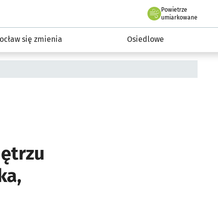
Powietrze
we Wrocławiu
InwestycjeWRO - miejskie inwestycje 2019-2032
umiarkowane
ocław się zmienia
Osiedlowe
ętrzu
ka,