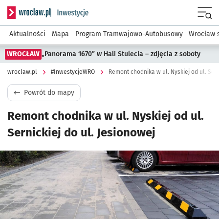
Serwis informacyjny wroclaw.pl podserwis: #InwestycjeWRO 
Menu
Aktualności
Mapa
Program Tramwajowo-Autobusowy
Wrocław 
WROCŁAW
„Panorama 1670” w Hali Stulecia – zdjęcia z soboty
wroclaw.pl
#InwestycjeWRO
Remont chodnika w ul. Nyskiej od ul. Sern
Powrót do mapy
Remont chodnika w ul. Nyskiej od ul.
Sernickiej do ul. Jesionowej
Kliknij, aby powiększyć