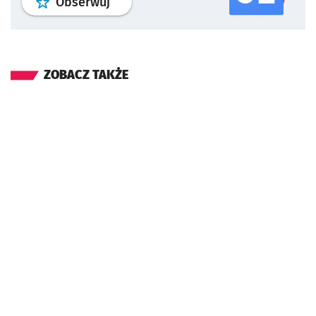
profil
google news
serwisu wroclaw
Obserwuj
ZOBACZ TAKŻE