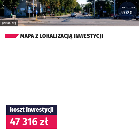
Ukończono:
2020
polska-org
MAPA Z LOKALIZACJĄ INWESTYCJI
koszt inwestycji
47 316 zł