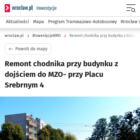
Serwis informacyjny wroclaw.pl podserwis: #InwestycjeWRO 
Menu
Aktualności
Mapa
Program Tramwajowo-Autobusowy
Wrocław 
wroclaw.pl
#InwestycjeWRO
Remont chodnika przy budynku z dojście
Powrót do mapy
Remont chodnika przy budynku z
dojściem do MZO- przy Placu
Srebrnym 4
Kliknij, aby powiększyć