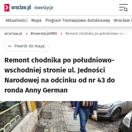
Serwis informacyjny wroclaw.pl podserwis: #InwestycjeWRO 
Menu
Aktualności
Mapa
Program Tramwajowo-Autobusowy
Wrocław 
wroclaw.pl
#InwestycjeWRO
Powrót do mapy
Remont chodnika po południowo-
wschodniej stronie ul. Jedności
Narodowej na odcinku od nr 43 do
ronda Anny German
Kliknij, aby powiększyć