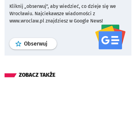
Kliknij „obserwuj”, aby wiedzieć, co dzieje się we
Wrocławiu.
Najciekawsze wiadomości z
www.wroclaw.pl znajdziesz w Google News!
profil
google news
serwisu wroclaw
Obserwuj
ZOBACZ TAKŻE