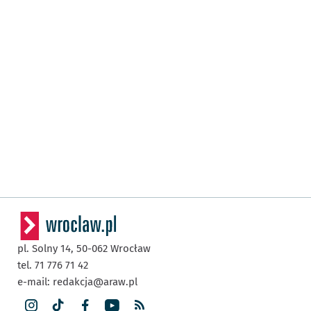
pl. Solny 14,
50-062
Wrocław
tel. 71 776 71 42
e-mail:
redakcja@araw.pl