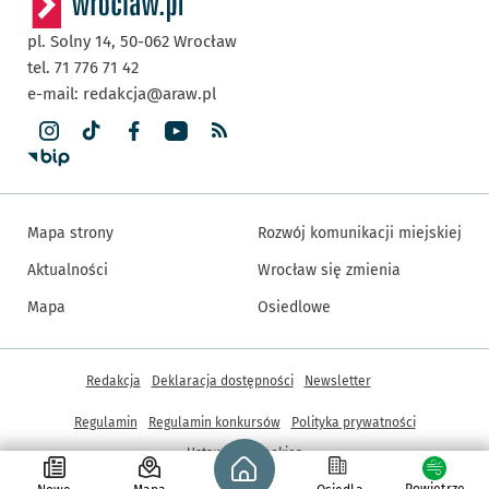
pl. Solny 14,
50-062
Wrocław
tel. 71 776 71 42
e-mail:
redakcja@araw.pl
Mapa strony
Rozwój komunikacji miejskiej
Aktualności
Wrocław się zmienia
Mapa
Osiedlowe
Inne informacje
Redakcja
Deklaracja dostępności
Newsletter
Regulamin
Regulamin konkursów
Polityka prywatności
Strona główna - wroclaw.pl
Ustawienia cookies