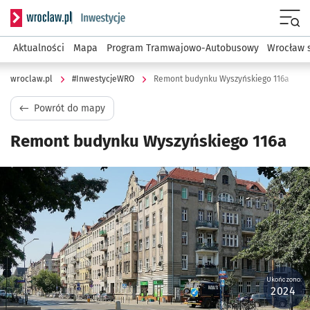
Serwis informacyjny wroclaw.pl podserwis: #InwestycjeWRO 
Menu
Aktualności
Mapa
Program Tramwajowo-Autobusowy
Wrocław 
wroclaw.pl
#InwestycjeWRO
Remont budynku Wyszyńskiego 116a
Powrót do mapy
Remont budynku Wyszyńskiego 116a
Kliknij, aby powiększyć
Ukończono:
2024