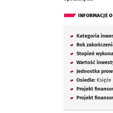
INFORMACJE O
Kategoria inwes
Rok zakończenia
Stopień wykona
Wartość inwesty
Jednostka prow
Osiedle:
Księże
Projekt finans
Projekt finans