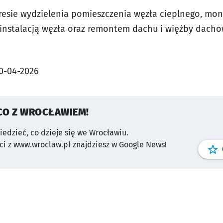
sie wydzielenia pomieszczenia węzła cieplnego, mont
 instalacją węzła oraz remontem dachu i więźby dachow
0-04-2026
CO Z WROCŁAWIEM!
wiedzieć, co dzieje się we Wrocławiu.
i z www.wroclaw.pl znajdziesz w Google News!