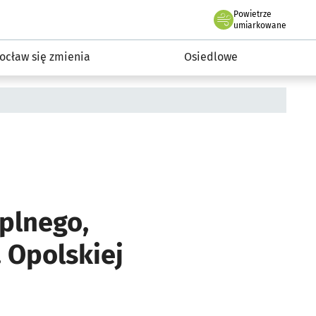
Powietrze
we Wrocławiu
InwestycjeWRO - miejskie inwestycje 2019-2032
umiarkowane
ocław się zmienia
Osiedlowe
plnego,
. Opolskiej