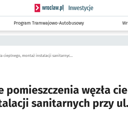
Serwis informacyjny wroclaw.pl podserwis: #
Program Tramwajowo-Autobusowy
Wr
Wydzielenie pomieszczenia węzła cieplnego, montaż instalacji sanitarnych przy ul. Opolskiej 53
e pomieszczenia węzła cie
alacji sanitarnych przy ul