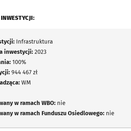
 INWESTYCJI:
tycji:
Infrastruktura
 inwestycji:
2023
nia:
100%
cji:
944 467 zł
adząca:
WM
owany w ramach WBO:
nie
owany w ramach Funduszu Osiedlowego:
nie