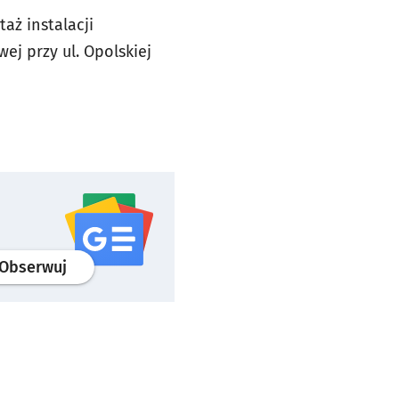
aż instalacji
ej przy ul. Opolskiej
profil
google news
serwisu wroclaw.pl
Obserwuj