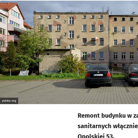
Kliknij, aby powiększyć
polska-org
Remont budynku w zak
sanitarnych włącznie
Opolskiej 53.