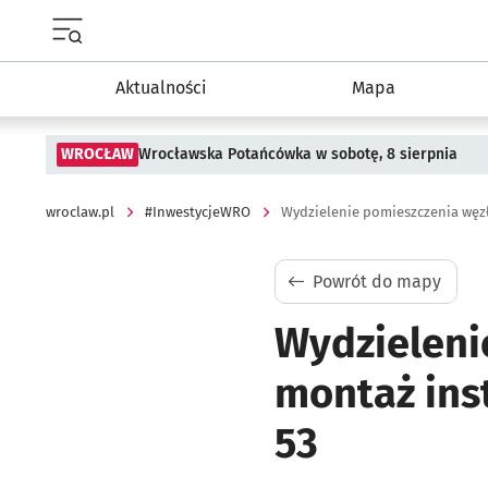
Menu główne portalu wroclaw.pl
Aktualności
Mapa
WROCŁAW
Wrocławska Potańcówka w sobotę, 8 sierpnia
wroclaw.pl
#InwestycjeWRO
Powrót do mapy
Wydzieleni
montaż inst
53