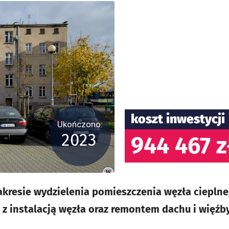
koszt inwestycji
Ukończono:
2023
944 467 z
resie wydzielenia pomieszczenia węzła cieplneg
 z instalacją węzła oraz remontem dachu i więźby