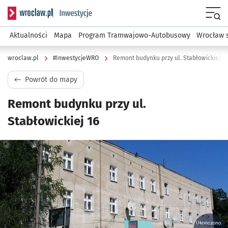
Serwis informacyjny wroclaw.pl podserwis: #InwestycjeWRO 
Menu
Aktualności
Mapa
Program Tramwajowo-Autobusowy
Wrocław 
wroclaw.pl
#InwestycjeWRO
Remont budynku przy ul. Stabłowickiej 16
Powrót do mapy
Remont budynku przy ul.
Stabłowickiej 16
Kliknij, aby powiększyć
Ukończono: