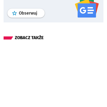
profil
google news
serwisu wroclaw
Obserwuj
ZOBACZ TAKŻE