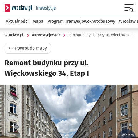
Serwis informacyjny wroclaw.pl podserwis: #InwestycjeWRO 
Menu
Aktualności
Mapa
Program Tramwajowo-Autobusowy
Wrocław 
wroclaw.pl
#InwestycjeWRO
Remont budynku przy ul. Więckowskiego 3
Powrót do mapy
Remont budynku przy ul.
Więckowskiego 34, Etap I
Kliknij, aby powiększyć
Ukończono: