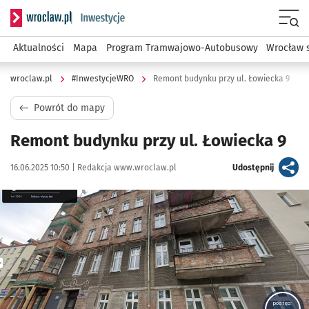
Serwis informacyjny wroclaw.pl podserwis: #InwestycjeWRO 
Menu
Aktualności
Mapa
Program Tramwajowo-Autobusowy
Wrocław 
wroclaw.pl
#InwestycjeWRO
Remont budynku przy ul. Łowiecka 9
Powrót do mapy
Remont budynku przy ul. Łowiecka 9
Data publikacji:
Autor:
artykuł
16.06.2025 10:50 |
Redakcja www.wroclaw.pl
Udostępnij
Kliknij, aby powiększyć
postęp: