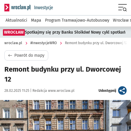
Serwis informacyjny wroclaw.pl podserwis: #InwestycjeWRO 
Menu
Aktualności
Mapa
Program Tramwajowo-Autobusowy
Wrocław 
WROCŁAW
Spotkajmy się przy Banku Słoików! Nowy cykl spotkań
wroclaw.pl
#InwestycjeWRO
Remont budynku przy ul. Dworcowej 12
Powrót do mapy
Remont budynku przy ul. Dworcowej
12
Data publikacji:
Autor:
artykuł
28.02.2025 11:25 |
Redakcja www.wroclaw.pl
Udostępnij
Kliknij, aby powiększyć