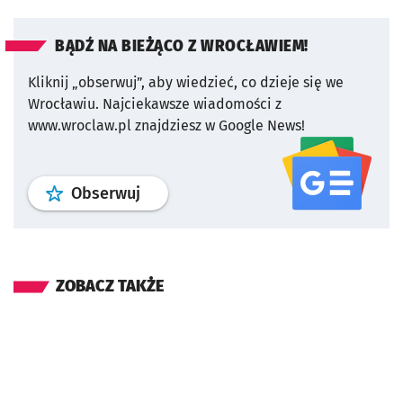
BĄDŹ NA BIEŻĄCO Z WROCŁAWIEM!
Kliknij „obserwuj”, aby wiedzieć, co dzieje się we
Wrocławiu.
Najciekawsze wiadomości z
www.wroclaw.pl znajdziesz w Google News!
profil
google news
serwisu wroclaw
Obserwuj
ZOBACZ TAKŻE