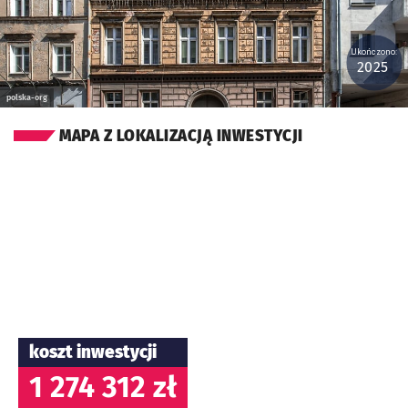
Ukończono:
2025
polska-org
MAPA Z LOKALIZACJĄ INWESTYCJI
koszt inwestycji
1 274 312 zł