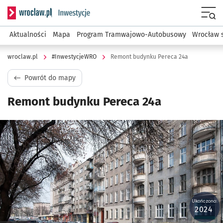
Serwis informacyjny wroclaw.pl podserwis: #InwestycjeWRO 
Menu
Aktualności
Mapa
Program Tramwajowo-Autobusowy
Wrocław 
wroclaw.pl
#InwestycjeWRO
Remont budynku Pereca 24a
Powrót do mapy
Remont budynku Pereca 24a
Kliknij, aby powiększyć
Ukończono:
2024