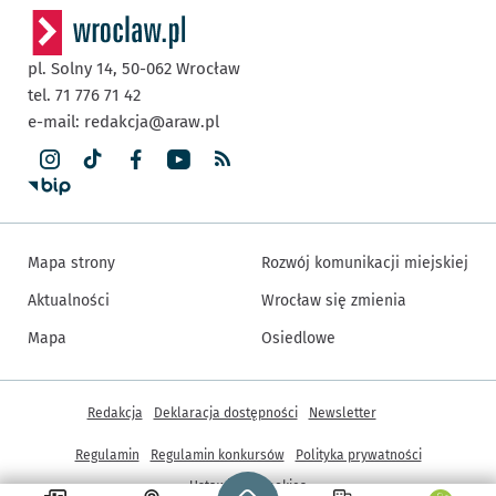
pl. Solny 14,
50-062
Wrocław
tel. 71 776 71 42
e-mail:
redakcja@araw.pl
Mapa strony
Rozwój komunikacji miejskiej
Aktualności
Wrocław się zmienia
Mapa
Osiedlowe
Inne informacje
Redakcja
Deklaracja dostępności
Newsletter
Regulamin
Regulamin konkursów
Polityka prywatności
Strona główna - wroclaw.pl
Ustawienia cookies