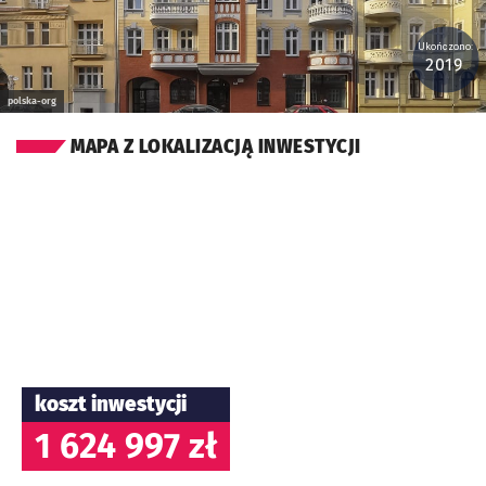
Ukończono:
2019
polska-org
MAPA Z LOKALIZACJĄ INWESTYCJI
koszt inwestycji
1 624 997 zł