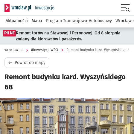
Serwis informacyjny wroclaw.pl podserwis: #InwestycjeWRO 
Menu
Aktualności
Mapa
Program Tramwajowo-Autobusowy
Wrocław 
PILNE
Remont torów na Stawowej i Peronowej. Od 8 sierpnia
zmiany dla kierowców i pasażerów
wroclaw.pl
#InwestycjeWRO
Remont budynku kard. Wyszyńskiego 68
Powrót do mapy
Remont budynku kard. Wyszyńskiego
68
Kliknij, aby powiększyć