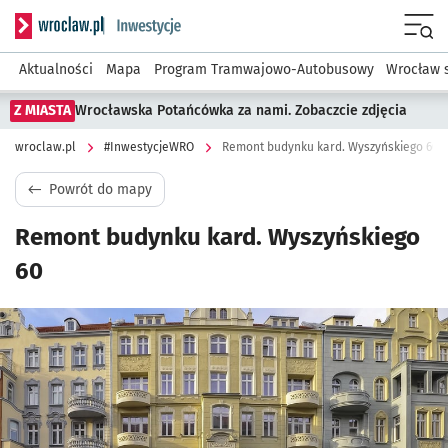
Serwis informacyjny wroclaw.pl podserwis: #InwestycjeWRO 
Menu
Aktualności
Mapa
Program Tramwajowo-Autobusowy
Wrocław 
Z MIASTA
Wrocławska Potańcówka za nami. Zobaczcie zdjęcia
wroclaw.pl
#InwestycjeWRO
Remont budynku kard. Wyszyńskiego 60
Powrót do mapy
Remont budynku kard. Wyszyńskiego
60
Kliknij, aby powiększyć