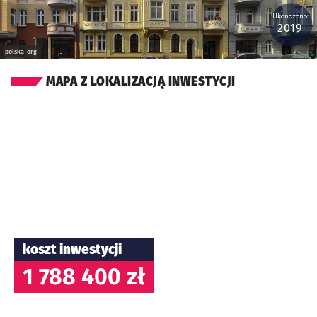
Ukończono:
2019
polska-org
MAPA Z LOKALIZACJĄ INWESTYCJI
koszt inwestycji
1 788 400 zł