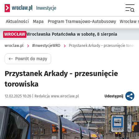
Serwis informacyjny wroclaw.pl podserwis: #InwestycjeWRO 
Menu
Aktualności
Mapa
Program Tramwajowo-Autobusowy
Wrocław 
WROCŁAW
Wrocławska Potańcówka w sobotę, 8 sierpnia
wroclaw.pl
#InwestycjeWRO
Przystanek Arkady - przesunięcie torowi
Powrót do mapy
Przystanek Arkady - przesunięcie
torowiska
Data publikacji:
Autor:
artykuł
12.02.2025 10:26 |
Redakcja www.wroclaw.pl
Udostępnij
Kliknij, aby powiększyć