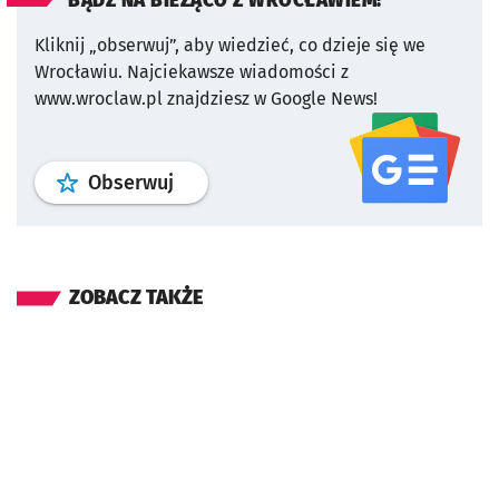
BĄDŹ NA BIEŻĄCO Z WROCŁAWIEM!
Kliknij „obserwuj”, aby wiedzieć, co dzieje się we
Wrocławiu.
Najciekawsze wiadomości z
www.wroclaw.pl znajdziesz w Google News!
profil
google news
serwisu wroclaw
Obserwuj
ZOBACZ TAKŻE