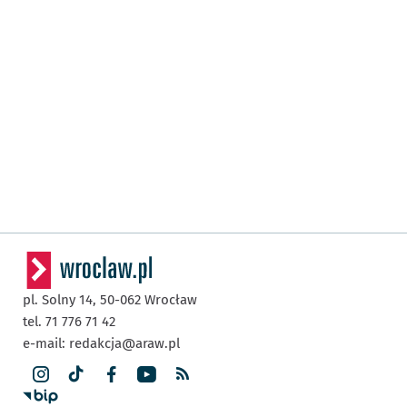
pl. Solny 14,
50-062
Wrocław
tel. 71 776 71 42
e-mail:
redakcja@araw.pl