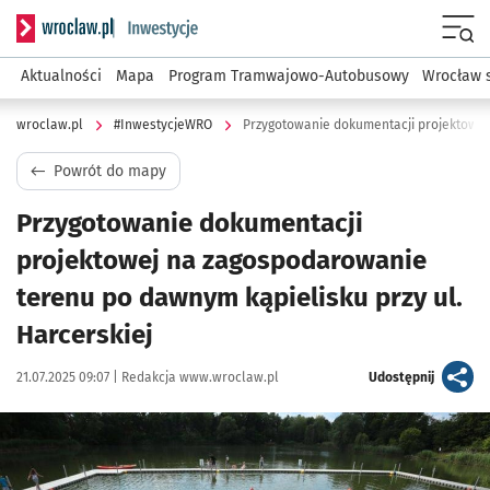
Serwis informacyjny wroclaw.pl podserwis: #InwestycjeWRO 
Menu
Aktualności
Mapa
Program Tramwajowo-Autobusowy
Wrocław 
wroclaw.pl
#InwestycjeWRO
Powrót do mapy
Przygotowanie dokumentacji
projektowej na zagospodarowanie
terenu po dawnym kąpielisku przy ul.
Harcerskiej
Data publikacji:
Autor:
artykuł
21.07.2025 09:07 |
Redakcja www.wroclaw.pl
Udostępnij
Kliknij, aby powiększyć