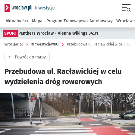
Serwis informacyjny wroclaw.pl podserwis: #InwestycjeWRO 
Menu
Aktualności
Mapa
Program Tramwajowo-Autobusowy
Wrocław 
SPORT
Panthers Wrocław - Vienna Wikings 34:31
wroclaw.pl
#InwestycjeWRO
Przebudowa ul. Racławickiej w celu wyd
Powrót do mapy
Przebudowa ul. Racławickiej w celu
wydzielenia dróg rowerowych
Kliknij, aby powiększyć