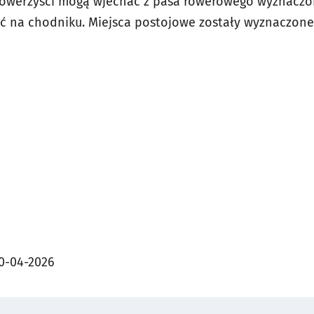
 rowerzyści mogą wjechać z pasa rowerowego wyznaczo
 na chodniku. Miejsca postojowe zostały wyznaczone 
0-04-2026