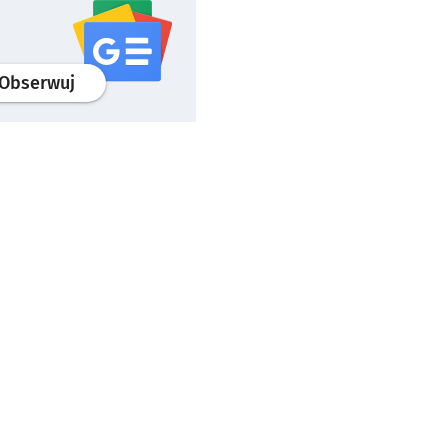
profil
google news
serwisu wroclaw.pl
Obserwuj