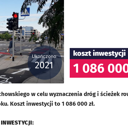
koszt inwestycji
Ukończono:
2021
1 086 000
howskiego w celu wyznaczenia dróg i ścieżek r
u. Koszt inwestycji to 1 086 000 zł.
 INWESTYCJI: