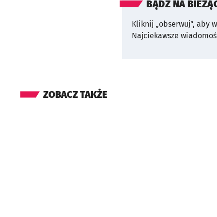
BĄDŹ NA BIEŻĄ
Kliknij „obserwuj”, aby 
Najciekawsze wiadomośc
ZOBACZ TAKŻE