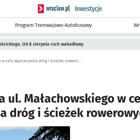
Serwis informacyjny wroclaw.pl podserwis: #
Program Tramwajowo-Autobusowy
Wr
ościckiego. Od 8 sierpnia ruch wahadłowy
Przebudowa ul. Małachowskiego w celu wyznaczenia dróg i ścieżek rowerowych
 ul. Małachowskiego w ce
a dróg i ścieżek rowerow