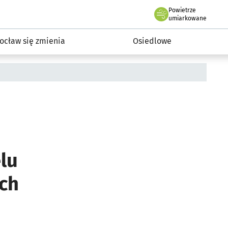
Powietrze
we Wrocławiu
InwestycjeWRO - miejskie inwestycje 2019-2032
umiarkowane
ocław się zmienia
Osiedlowe
lu
ych