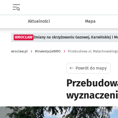
Menu główne portalu wroclaw.pl
Aktualności
Mapa
WROCŁAW
Zmiany na skrzyżowaniu Gazowej, Karwińskiej i M
wroclaw.pl
#InwestycjeWRO
Powrót do mapy
Przebudowa
wyznaczeni
Kliknij, aby powiększyć