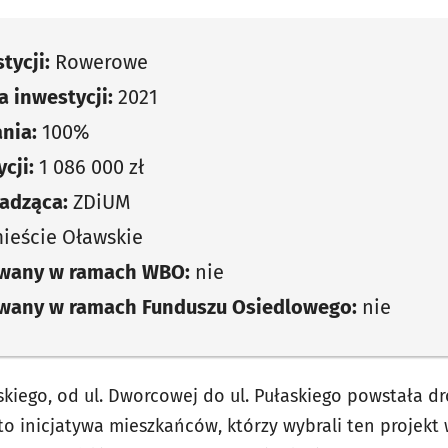
tycji:
Rowerowe
 inwestycji:
2021
nia:
100%
cji:
1 086 000 zł
adząca:
ZDiUM
ieście Oławskie
owany w ramach WBO:
nie
owany w ramach Funduszu Osiedlowego:
nie
kiego, od ul. Dworcowej do ul. Pułaskiego powstała d
 to inicjatywa mieszkańców, którzy wybrali ten projekt