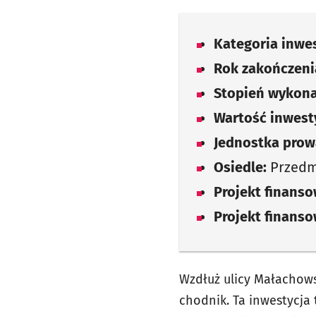
Kategoria inwes
Rok zakończenia
Stopień wykona
Wartość inwesty
Jednostka prow
Osiedle:
Przedm
Projekt finans
Projekt finans
Wzdłuż ulicy Małachows
chodnik. Ta inwestycja