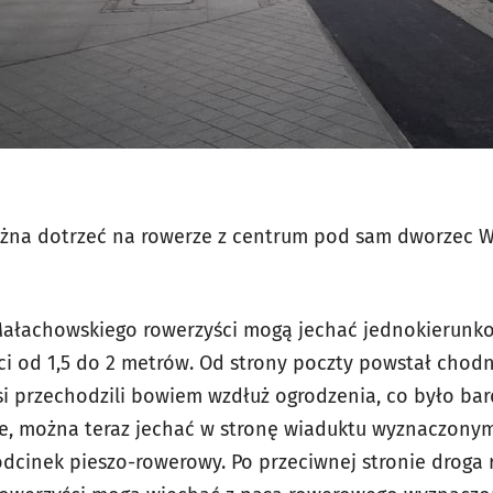
można dotrzeć na rowerze z centrum pod sam dworzec 
 Małachowskiego rowerzyści mogą jechać jednokierun
i od 1,5 do 2 metrów. Od strony poczty powstał chodn
si przechodzili bowiem wzdłuż ogrodzenia, co było ba
e, można teraz jechać w stronę wiaduktu wyznaczonym
dcinek pieszo-rowerowy. Po przeciwnej stronie droga 