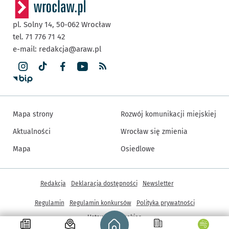
pl. Solny 14,
50-062
Wrocław
tel. 71 776 71 42
e-mail:
redakcja@araw.pl
Mapa strony
Rozwój komunikacji miejskiej
Aktualności
Wrocław się zmienia
Mapa
Osiedlowe
Inne informacje
Redakcja
Deklaracja dostępności
Newsletter
Regulamin
Regulamin konkursów
Polityka prywatności
Strona główna - wroclaw.pl
Ustawienia cookies