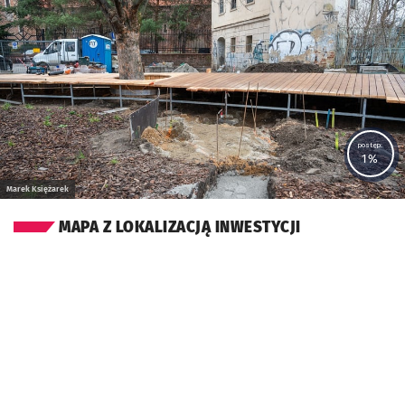
Kliknij, aby powiększyć
postęp:
1%
Marek Księżarek
MAPA Z LOKALIZACJĄ INWESTYCJI