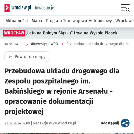
Serwis informacyjny wroclaw.pl podserwis: #InwestycjeWRO 
Menu
Aktualności
Mapa
Program Tramwajowo-Autobusowy
Wrocław 
WROCŁAW
„Lato na Dolnym Śląsku” trwa na Wyspie Piasek
wroclaw.pl
#InwestycjeWRO
Powrót do mapy
Przebudowa układu drogowego dla
Zespołu poszpitalnego im.
Babińskiego w rejonie Arsenału -
opracowanie dokumentacji
projektowej
Data publikacji:
Autor:
artykuł
21.02.2024 14:09 |
Redakcja www.wroclaw.pl
Udostępnij